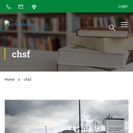
Login
chsf
Home
chsf